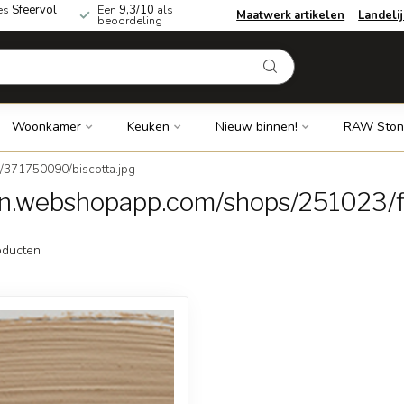
es
Sfeervol
Een
9,3/10
als
Maatwerk artikelen
Landeli
beoordeling
Woonkamer
Keuken
Nieuw binnen!
RAW Ston
/371750090/biscotta.jpg
dn.webshopapp.com/shops/251023/f
ducten