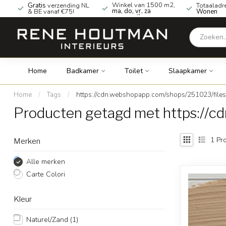
Winkel van 1500 m2,
Gratis
verzending NL
Totaaladr
ma, do, vr, za
& BE vanaf €75!
Wonen
geopend!
Home
Badkamer
Toilet
Slaapkamer
Home
/
Tags
/
https://cdn.webshopapp.com/shops/251023/files
Producten getagd met https://c
1
Pro
Merken
Alle merken
Carte Colori
Kleur
Naturel/Zand
(1)