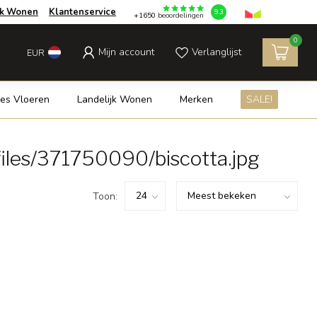
jk Wonen
Klantenservice
9.3
+1650
beoordelingen
0
Mijn account
Verlanglijst
EUR
es Vloeren
Landelijk Wonen
Merken
SALE!
iles/371750090/biscotta.jpg
Toon: