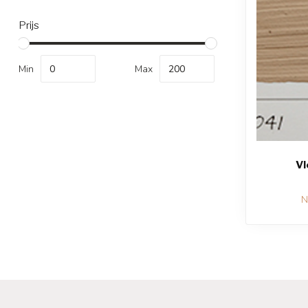
Prijs
Min
Max
Vl
N