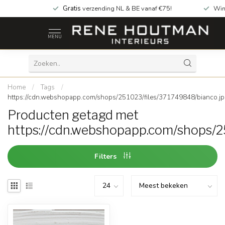
Gratis
verzending NL & BE vanaf €75!
Win
MENU
Home
/
Tags
/
https://cdn.webshopapp.com/shops/251023/files/371749848/bianco.j
Producten getagd met
https://cdn.webshopapp.com/shops/2
Filters