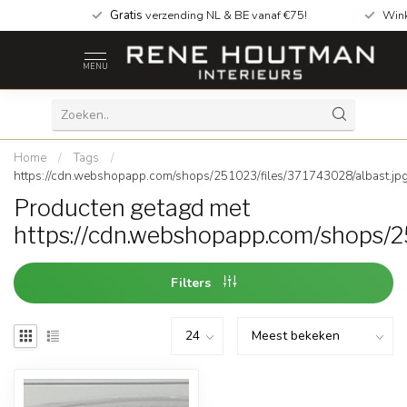
Gratis
verzending NL & BE vanaf €75!
Wink
MENU
Home
/
Tags
/
https://cdn.webshopapp.com/shops/251023/files/371743028/albast.jp
Producten getagd met
https://cdn.webshopapp.com/shops/2
Filters