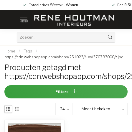
za geopend!
Totaaladres
Sfeervol Wonen
Een
9,3/
MENU
Home
/
Tags
/
https://cdn.webshopapp.com/shops/251023/files/370793000/z.jpg
Producten getagd met
https://cdn.webshopapp.com/shops/2
Filters