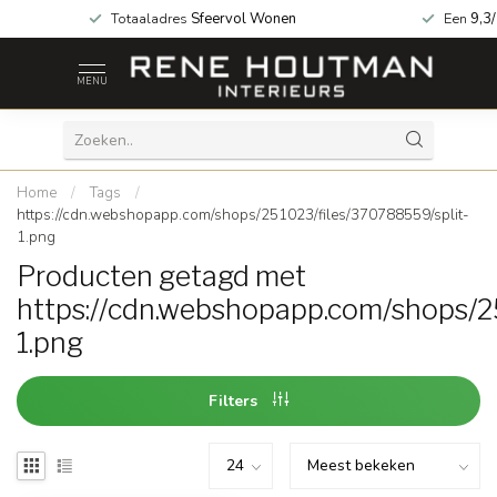
za geopend!
Totaaladres
Sfeervol Wonen
Een
9,3
MENU
Home
/
Tags
/
https://cdn.webshopapp.com/shops/251023/files/370788559/split-
1.png
Producten getagd met
https://cdn.webshopapp.com/shops/2
1.png
Filters