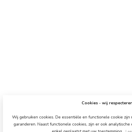
Cookies - wij respecteren
Wij gebruiken cookies. De essentiële en functionele cookie zij
garanderen. Naast functionele cookies, zijn er ook analytische
enkel geplaatst met uw toestemming.
Lee