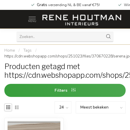
Gratis
verzending NL & BE vanaf €75!
Win
MENU
Home
/
Tags
/
https://cdn.webshopapp.com/shops/251023/files/370670228/serena.jp
Producten getagd met
https://cdn.webshopapp.com/shops/2
Filters