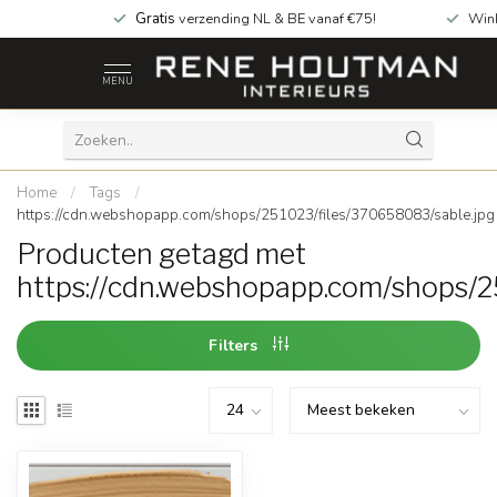
Gratis
verzending NL & BE vanaf €75!
Win
MENU
Home
/
Tags
/
https://cdn.webshopapp.com/shops/251023/files/370658083/sable.jpg
Producten getagd met
https://cdn.webshopapp.com/shops/2
Filters