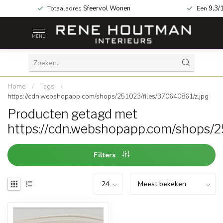
a geopend!
Totaaladres
Sfeervol Wonen
Een
9,3/
MENU
Home
/
Tags
/
https://cdn.webshopapp.com/shops/251023/files/370640861/z.jpg
Producten getagd met
https://cdn.webshopapp.com/shops/2
Filters