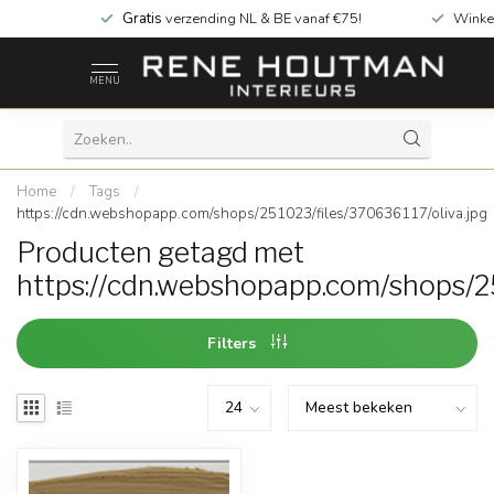
Gratis
verzending NL & BE vanaf €75!
Winke
MENU
Home
/
Tags
/
https://cdn.webshopapp.com/shops/251023/files/370636117/oliva.jpg
Producten getagd met
https://cdn.webshopapp.com/shops/25
Filters