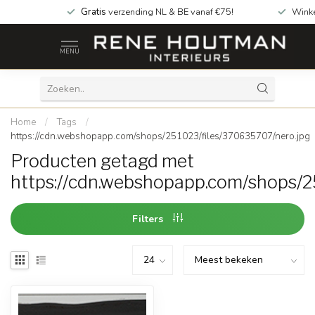
Gratis
verzending NL & BE vanaf €75!
Wink
MENU
Home
/
Tags
/
https://cdn.webshopapp.com/shops/251023/files/370635707/nero.jpg
Producten getagd met
https://cdn.webshopapp.com/shops/2
Filters