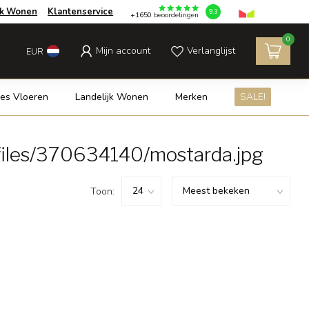
jk Wonen
Klantenservice
9.3
+1650
beoordelingen
0
Mijn account
Verlanglijst
EUR
es Vloeren
Landelijk Wonen
Merken
SALE!
files/370634140/mostarda.jpg
Toon: