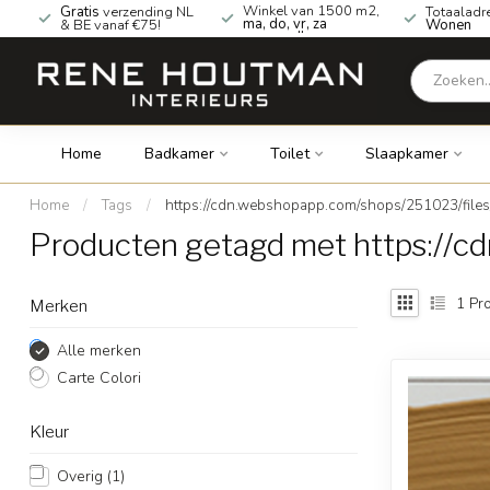
Winkel van 1500 m2,
Gratis
verzending NL
Totaaladr
ma, do, vr, za
& BE vanaf €75!
Wonen
geopend!
Home
Badkamer
Toilet
Slaapkamer
Home
/
Tags
/
https://cdn.webshopapp.com/shops/251023/file
Producten getagd met https://
1
Pro
Merken
Alle merken
Carte Colori
Kleur
Overig
(1)