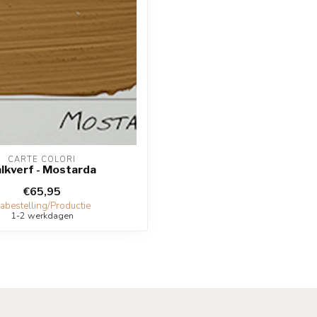
CARTE COLORI
lkverf - Mostarda
€65,95
abestelling/Productie
1-2 werkdagen