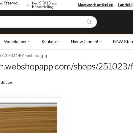
es
Sfeervol
Een
9,3/10
als
Maatwerk artikelen
Landeli
beoordeling
Woonkamer
Keuken
Nieuw binnen!
RAW Ston
s/370634140/mostarda.jpg
cdn.webshopapp.com/shops/251023/
ducten