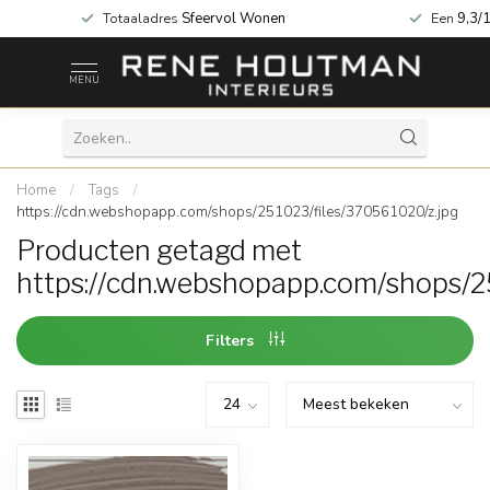
a geopend!
Totaaladres
Sfeervol Wonen
Een
9,3/
MENU
Home
/
Tags
/
https://cdn.webshopapp.com/shops/251023/files/370561020/z.jpg
Producten getagd met
https://cdn.webshopapp.com/shops/2
Filters