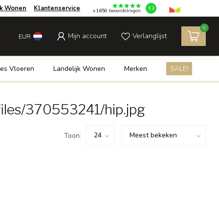
jk Wonen
Klantenservice
9.3
+1650
beoordelingen
0
Mijn account
Verlanglijst
EUR
es Vloeren
Landelijk Wonen
Merken
SALE!
iles/370553241/hip.jpg
Toon: