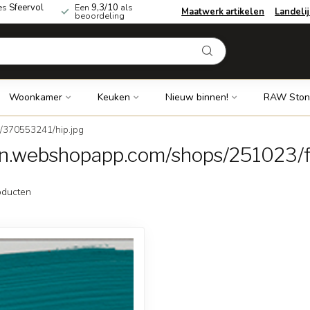
es
Sfeervol
Een
9,3/10
als
Maatwerk artikelen
Landeli
beoordeling
Woonkamer
Keuken
Nieuw binnen!
RAW Ston
s/370553241/hip.jpg
dn.webshopapp.com/shops/251023/f
ducten