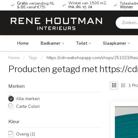
Winkel van 1500 m2,
Gratis
verzending NL
Totaaladr
ma, do, vr, za
& BE vanaf €75!
Wonen
geopend!
Home
Badkamer
Toilet
Slaapkamer
Home
/
Tags
/
https://cdn.webshopapp.com/shops/251023/file
Producten getagd met https://c
1
Pro
Merken
Alle merken
Carte Colori
Kleur
Overig
(1)