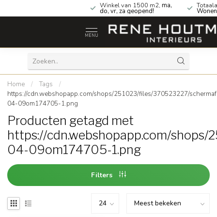
Gratis
verzending NL & BE
Winkel van 1500 m2,
ma,
Totaal
vanaf €75!
do, vr, za geopend!
Wonen
MENU
Home
/
Tags
/
https://cdn.webshopapp.com/shops/251023/files/370523227/scherma
04-09om174705-1.png
Producten getagd met
https://cdn.webshopapp.com/shops/
04-09om174705-1.png
Filters