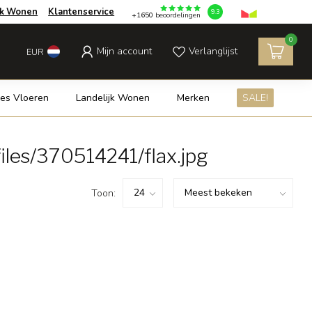
jk Wonen
Klantenservice
9.3
+1650
beoordelingen
0
Mijn account
Verlanglijst
EUR
es Vloeren
Landelijk Wonen
Merken
SALE!
les/370514241/flax.jpg
Toon: