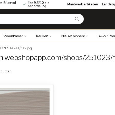
es
Sfeervol
Een
9,3/10
als
Maatwerk artikelen
Landeli
beoordeling
Woonkamer
Keuken
Nieuw binnen!
RAW Ston
/370514241/flax.jpg
dn.webshopapp.com/shops/251023/fi
ducten