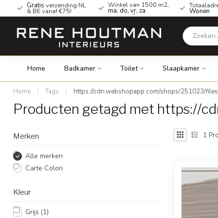
Winkel van 1500 m2,
Gratis
verzending NL
Totaaladr
ma, do, vr, za
& BE vanaf €75!
Wonen
geopend!
Home
Badkamer
Toilet
Slaapkamer
Home
/
Tags
/
https://cdn.webshopapp.com/shops/251023/files
Producten getagd met https://c
1
Pro
Merken
Alle merken
Carte Colori
Kleur
Grijs
(1)