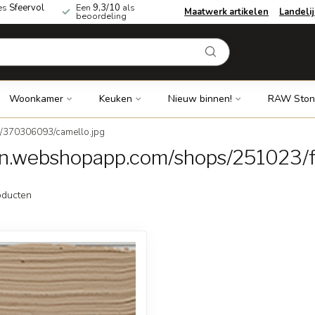
es
Sfeervol
Een
9,3/10
als
Maatwerk artikelen
Landeli
beoordeling
Woonkamer
Keuken
Nieuw binnen!
RAW Ston
s/370306093/camello.jpg
cdn.webshopapp.com/shops/251023/
ducten