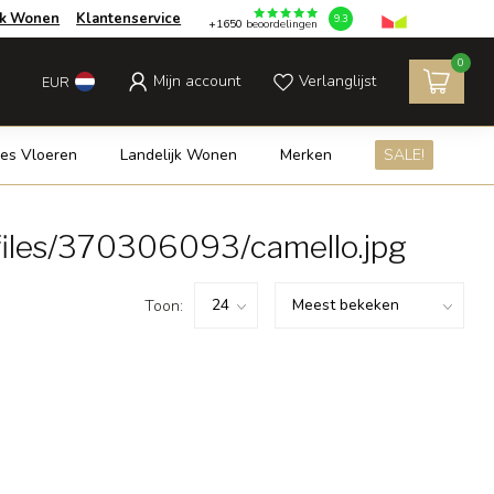
jk Wonen
Klantenservice
9.3
+1650
beoordelingen
0
Mijn account
Verlanglijst
EUR
es Vloeren
Landelijk Wonen
Merken
SALE!
files/370306093/camello.jpg
Toon: