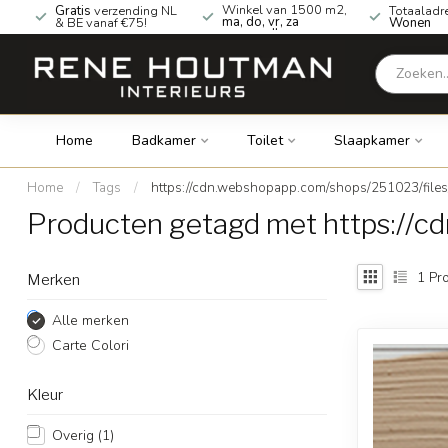
Winkel van 1500 m2,
Gratis
verzending NL
Totaaladr
ma, do, vr, za
& BE vanaf €75!
Wonen
geopend!
Home
Badkamer
Toilet
Slaapkamer
Home
/
Tags
/
https://cdn.webshopapp.com/shops/251023/file
Producten getagd met https://
1
Pro
Merken
Alle merken
Carte Colori
Kleur
Overig
(1)