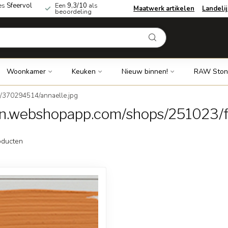
es
Sfeervol
Een
9,3/10
als
Maatwerk artikelen
Landeli
beoordeling
Woonkamer
Keuken
Nieuw binnen!
RAW Ston
s/370294514/annaelle.jpg
dn.webshopapp.com/shops/251023/f
ducten