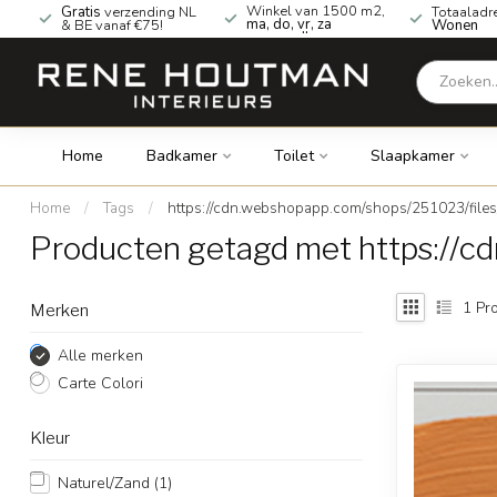
Winkel van 1500 m2,
Gratis
verzending NL
Totaaladr
ma, do, vr, za
& BE vanaf €75!
Wonen
geopend!
Home
Badkamer
Toilet
Slaapkamer
Home
/
Tags
/
https://cdn.webshopapp.com/shops/251023/file
Producten getagd met https://c
1
Pro
Merken
Alle merken
Carte Colori
Kleur
Naturel/Zand
(1)