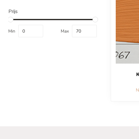
Prijs
Min
Max
K
N