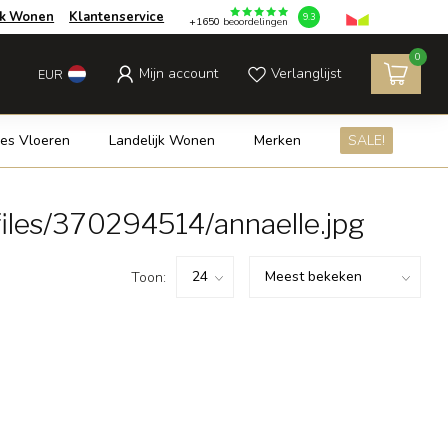
jk Wonen
Klantenservice
9.3
+1650
beoordelingen
0
Mijn account
Verlanglijst
EUR
es Vloeren
Landelijk Wonen
Merken
SALE!
iles/370294514/annaelle.jpg
Toon: