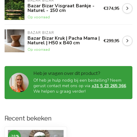
BAZAR BIZAR
Bazar Bizar Visgraat Bankje -
€374,95
Naturel - 150 cm
Op voorraad
BAZAR BIZAR
Bazar Bizar Kruk | Pacha Mama |
€299,95
Naturel | H50 x B40 cm
Op voorraad
Heb je vragen over dit product?
Of heb je hulp nodig bij een bestelling? Neem
gerust contact met ons op via
+31 5 23 265 366
.
We helpen u graag verder!
Recent bekeken
-20%