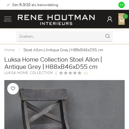
Een
9,3/10
als beoordeling
9.3
0
MENU
Home
/
Stoel Allon | Antique Grey | H88xB46xD55 cm
Luksa Home Collection Stoel Allon |
Antique Grey | H88xB46xD55 cm
(0)
LUKSA HOME COLLECTION