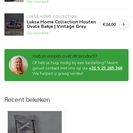
Op voorraad
LUKSA HOME COLLECTION
Luksa Home Collection Houten
€24,00
Ovale Bakje | Vintage Grey
Op voorraad
Heb je vragen over dit product?
Of heb je hulp nodig bij een bestelling? Neem
gerust contact met ons op via
+31 5 23 265 366
.
We helpen u graag verder!
Recent bekeken