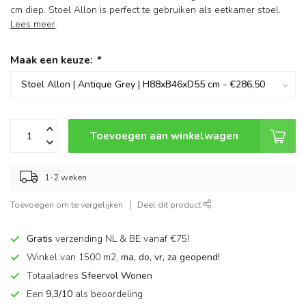
cm diep. Stoel Allon is perfect te gebruiken als eetkamer stoel.
Lees meer
.
Maak een keuze:
*
Toevoegen aan winkelwagen
1-2 weken
Toevoegen om te vergelijken
Deel dit product
Gratis
verzending NL & BE vanaf €75!
Winkel van 1500 m2,
ma, do, vr, za geopend!
Totaaladres
Sfeervol Wonen
Een
9,3/10
als beoordeling