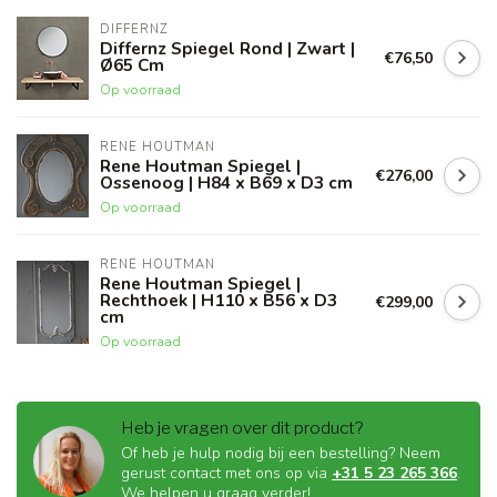
DIFFERNZ
Differnz Spiegel Rond | Zwart |
€76,50
Ø65 Cm
Op voorraad
RENE HOUTMAN
Rene Houtman Spiegel |
€276,00
Ossenoog | H84 x B69 x D3 cm
Op voorraad
RENE HOUTMAN
Rene Houtman Spiegel |
Rechthoek | H110 x B56 x D3
€299,00
cm
Op voorraad
Heb je vragen over dit product?
Of heb je hulp nodig bij een bestelling? Neem
gerust contact met ons op via
+31 5 23 265 366
.
We helpen u graag verder!