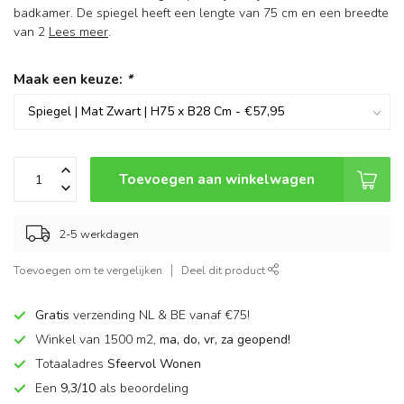
badkamer. De spiegel heeft een lengte van 75 cm en een breedte
van 2
Lees meer
.
Maak een keuze:
*
Toevoegen aan winkelwagen
2-5 werkdagen
Toevoegen om te vergelijken
Deel dit product
Gratis
verzending NL & BE vanaf €75!
Winkel van 1500 m2,
ma, do, vr, za geopend!
Totaaladres
Sfeervol Wonen
Een
9,3/10
als beoordeling