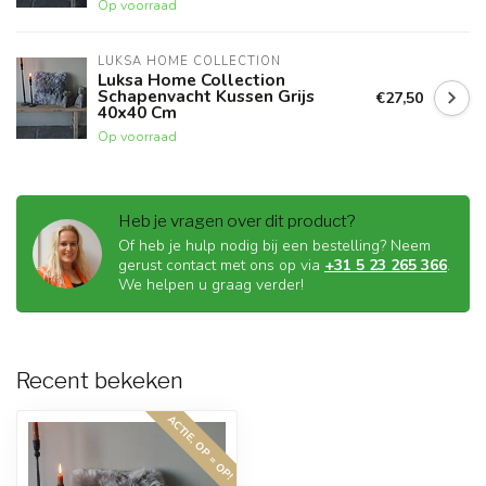
Op voorraad
LUKSA HOME COLLECTION
Luksa Home Collection
Schapenvacht Kussen Grijs
€27,50
40x40 Cm
Op voorraad
Heb je vragen over dit product?
Of heb je hulp nodig bij een bestelling? Neem
gerust contact met ons op via
+31 5 23 265 366
.
We helpen u graag verder!
Recent bekeken
ACTIE, OP = OP!