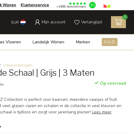
jk Wonen
Klantenservice
9.3
+1650
beoordelingen
0
Mijn account
Verlanglijst
EUR
es Vloeren
Landelijk Wonen
Merken
SALE!
0 beoordelingen
 Schaal | Grijs | 3 Maten
Op voorraad
btw
 Collection is perfect voor kaarsen, meerdere vaasjes of fruit.
t veel glazen vazen en schalen in de collectie in veel kleuren en
chaal is tijdloos en zorgt voor jarenlang plezier!
Lees meer
.
*