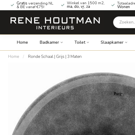
Winkel van 1500 m2,
Gratis
verzending NL
Totaaladr
ma, do, vr, za
& BE vanaf €75!
Wonen
geopend!
Home
Badkamer
Toilet
Slaapkamer
Home
/
Ronde Schaal | Grijs | 3 Maten