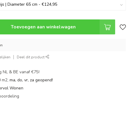
Toevoegen aan winkelwagen
en
lijken
Deel dit product
g NL & BE vanaf €75!
0 m2,
ma, do, vr, za geopend!
ervol Wonen
eoordeling