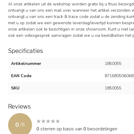
Al onze artikelen uit de webshop worden gratis bij u thuis bezorgd
ontvangt u van ons een mail over wanneer het artikel verzonden 
ontvangt u van ons een track & trace code zodat u de zending ku
met u op zodat we een gewenste leverdag/levertijd kunnen besprek
onze artikelen ook te bezichtigen in onze showroom. Kunt u niet la
ook een videogesprek aanvragen zodat we u via beeldbellen het p
Specificaties
Artikelnummer
1850055
EAN Code
871680506068
SKU
1850055
Reviews
0
/
5
0
sterren op basis van
0
beoordelingen