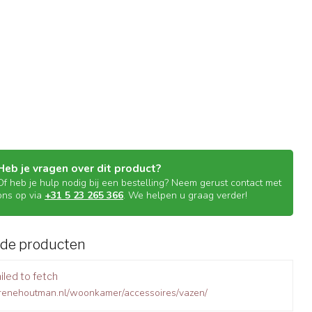
Heb je vragen over dit product?
Of heb je hulp nodig bij een bestelling? Neem gerust contact met
ons op via
+31 5 23 265 366
. We helpen u graag verder!
rde producten
iled to fetch
.renehoutman.nl/woonkamer/accessoires/vazen/