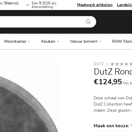
es
Sfeervol
Een
9,3/10
als
Maatwerk artikelen
Landeli
beoordeling
Woonkamer
Keuken
Nieuw binnen!
RAW Ston
DUTZ
DutZ Ronde
€124,95
Incl. 
Deze schaal van DutZ
DutZ Collection heef
maten. Deze glazen s
Maak een keuze: