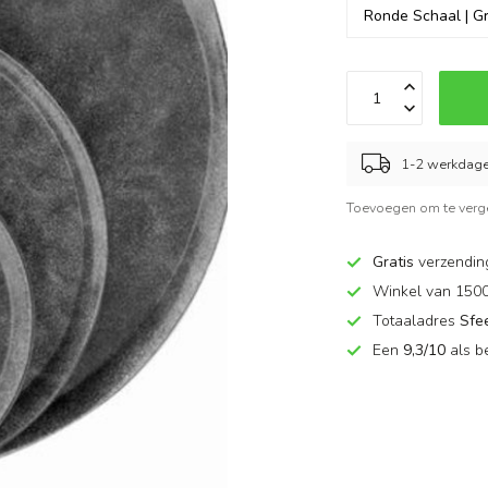
1-2 werkdag
Toevoegen om te verge
Gratis
verzendin
Winkel van 150
Totaaladres
Sfe
Een
9,3/10
als b