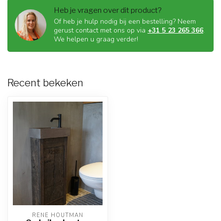
Heb je vragen over dit product?
Of heb je hulp nodig bij een bestelling? Neem
gerust contact met ons op via
+31 5 23 265 366
.
We helpen u graag verder!
Recent bekeken
RENE HOUTMAN