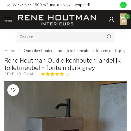
Winkel van 1500 m2,
ma, do, vr, za geopend!
Totaa
9.3
0
MENU
Home
/
Oud eikenhouten landelijk toiletmeubel + fontein dark grey
Rene Houtman Oud eikenhouten landelijk
toiletmeubel + fontein dark grey
(2)
RENE HOUTMAN