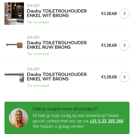
DAUBY
Dauby TOILETROLHOUDER
€128,68
ENKEL WIT BRONS
Op voorraad
DAUBY
Dauby TOILETROLHOUDER
€128,68
ENKEL RUW BRONS
Op voorraad
DAUBY
Dauby TOILETROLHOUDER
€128,68
ENKEL WIT BRONS
Op voorraad
Heb je vragen over dit product?
Of heb je hulp nodig bij een bestelling? Neem
gerust contact met ons op via
+31 5 23 265 366
.
We helpen u graag verder!