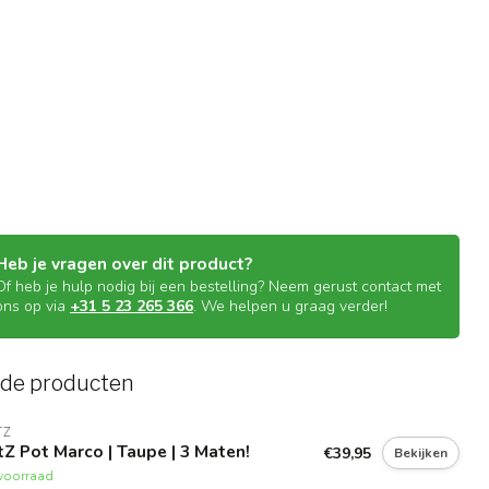
Heb je vragen over dit product?
Of heb je hulp nodig bij een bestelling? Neem gerust contact met
ons op via
+31 5 23 265 366
. We helpen u graag verder!
rde producten
TZ
Z Pot Marco | Taupe | 3 Maten!
€39,95
Bekijken
voorraad