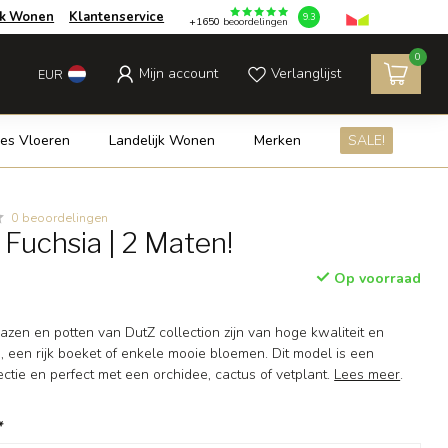
jk Wonen
Klantenservice
9.3
+1650
beoordelingen
0
Mijn account
Verlanglijst
EUR
es Vloeren
Landelijk Wonen
Merken
SALE!
0 beoordelingen
 Fuchsia | 2 Maten!
Op voorraad
zen en potten van DutZ collection zijn van hoge kwaliteit en
, een rijk boeket of enkele mooie bloemen. Dit model is een
lectie en perfect met een orchidee, cactus of vetplant.
Lees meer
.
*