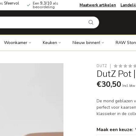
es
Sfeervol
Een
9,3/10
als
Maatwerk artikelen
Landeli
beoordeling
Woonkamer
Keuken
Nieuw binnen!
RAW Ston
DUTZ
DutZ Pot |
€30,50
Incl. btw
De mond geblazen va
perfect voor kaarsen
klassieker in de col
Maak een keuze: