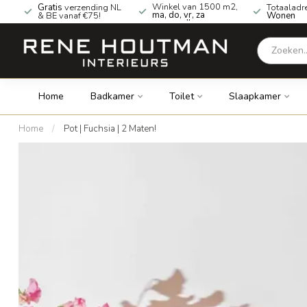
Winkel van 1500 m2,
Gratis
verzending NL
Totaaladr
ma, do, vr, za
& BE vanaf €75!
Wonen
geopend!
Home
Badkamer
Toilet
Slaapkamer
Home
/
Pot | Fuchsia | 2 Maten!