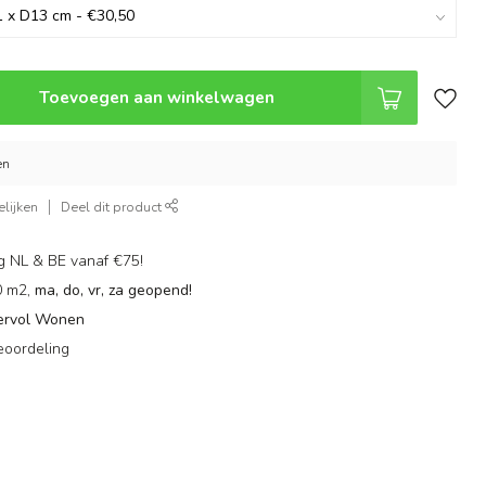
Toevoegen aan winkelwagen
en
lijken
Deel dit product
g NL & BE vanaf €75!
0 m2,
ma, do, vr, za geopend!
ervol Wonen
eoordeling