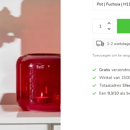
1-2 werkdag
Toevoegen om te verge
Gratis
verzendin
Winkel van 150
Totaaladres
Sfe
Een
9,3/10
als b