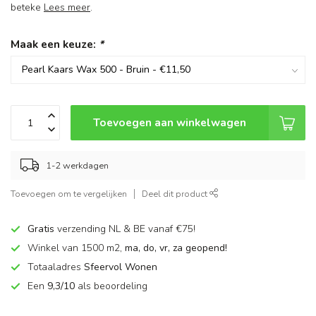
beteke
Lees meer
.
Maak een keuze:
*
Toevoegen aan winkelwagen
1-2 werkdagen
Toevoegen om te vergelijken
Deel dit product
Gratis
verzending NL & BE vanaf €75!
Winkel van 1500 m2,
ma, do, vr, za geopend!
Totaaladres
Sfeervol Wonen
Een
9,3/10
als beoordeling