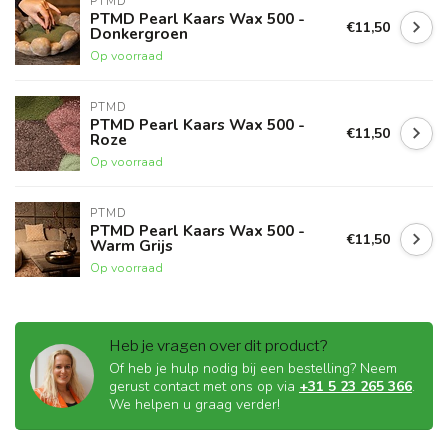
PTMD
PTMD Pearl Kaars Wax 500 -
€11,50
Donkergroen
Op voorraad
PTMD
PTMD Pearl Kaars Wax 500 -
€11,50
Roze
Op voorraad
PTMD
PTMD Pearl Kaars Wax 500 -
€11,50
Warm Grijs
Op voorraad
Heb je vragen over dit product?
Of heb je hulp nodig bij een bestelling? Neem
gerust contact met ons op via
+31 5 23 265 366
.
We helpen u graag verder!