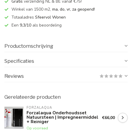
Gratis
verzending NL & BE vanaf €75!
Winkel van 1500 m2,
ma, do, vr, za geopend!
Totaaladres
Sfeervol Wonen
Een
9,3/10
als beoordeling
Productomschrijving
Specificaties
Reviews
Gerelateerde producten
FORZALAQUA
Forzalaqua Onderhoudsset
Natuursteen | Impregneermiddel
€66,00
+ Reiniger
Op voorraad