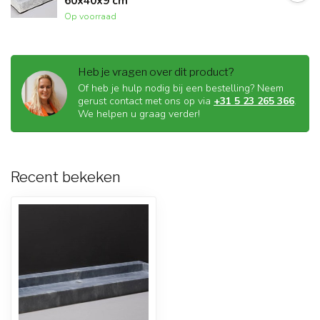
60x40x9 cm
Op voorraad
Heb je vragen over dit product?
Of heb je hulp nodig bij een bestelling? Neem
gerust contact met ons op via
+31 5 23 265 366
.
We helpen u graag verder!
Recent bekeken