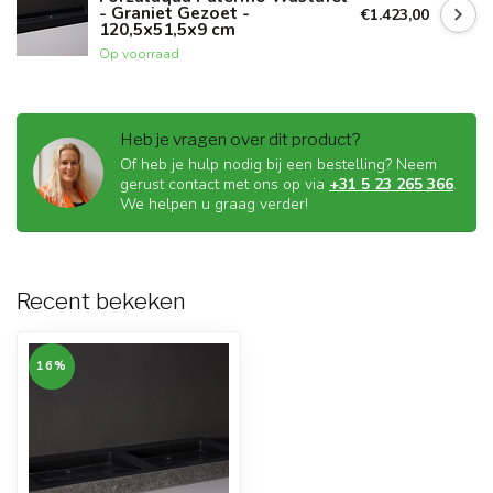
- Graniet Gezoet -
€1.423,00
120,5x51,5x9 cm
Op voorraad
Heb je vragen over dit product?
Of heb je hulp nodig bij een bestelling? Neem
gerust contact met ons op via
+31 5 23 265 366
.
We helpen u graag verder!
Recent bekeken
16%