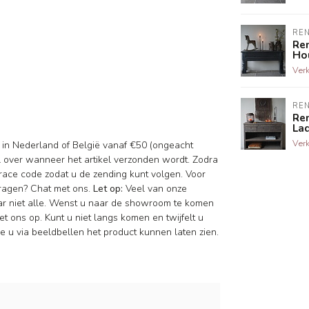
RE
Re
Hou
Ver
RE
Ren
Lad
Ver
d in Nederland of België vanaf €50 (ongeacht
il over wanneer het artikel verzonden wordt. Zodra
race code zodat u de zending kunt volgen. Voor
vragen? Chat met ons.
Let op:
Veel van onze
aar niet alle. Wenst u naar de showroom te komen
t ons op. Kunt u niet langs komen en twijfelt u
 u via beeldbellen het product kunnen laten zien.