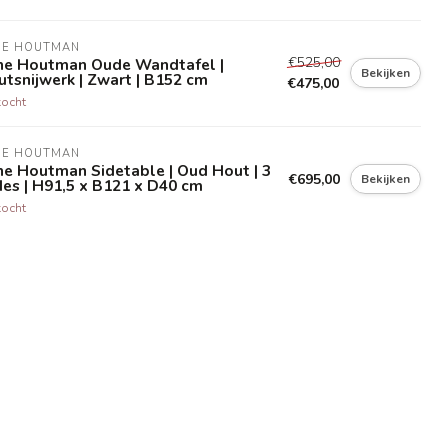
NE HOUTMAN
€525,00
ne Houtman Oude Wandtafel |
Bekijken
tsnijwerk | Zwart | B152 cm
€475,00
kocht
NE HOUTMAN
e Houtman Sidetable | Oud Hout | 3
€695,00
Bekijken
es | H91,5 x B121 x D40 cm
kocht