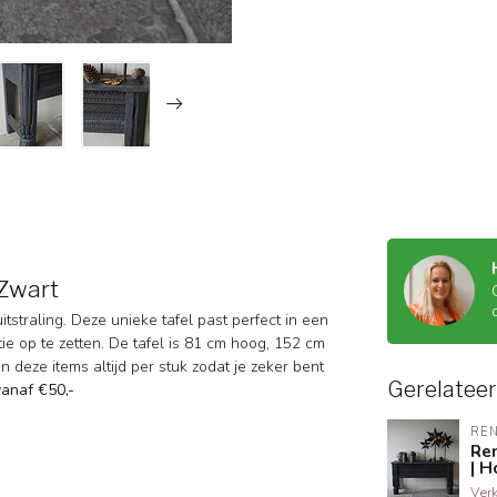
 Zwart
tstraling. Deze unieke tafel past perfect in een
ie op te zetten. De tafel is 81 cm hoog, 152 cm
n deze items altijd per stuk zodat je zeker bent
Gerelatee
 vanaf €50,-
RE
Re
| H
Ver