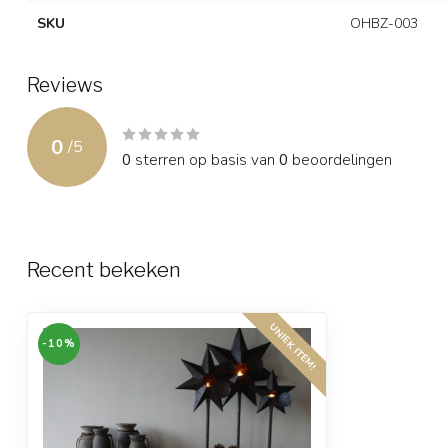
SKU
OHBZ-003
Reviews
0
/
5
0
sterren op basis van
0
beoordelingen
Recent bekeken
UNIEK ITEM!
-10%