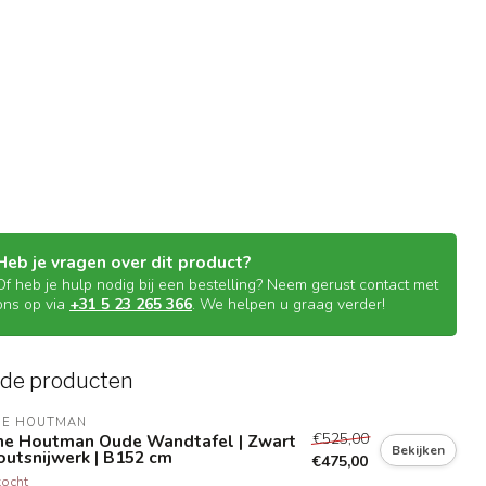
Heb je vragen over dit product?
Of heb je hulp nodig bij een bestelling? Neem gerust contact met
ons op via
+31 5 23 265 366
. We helpen u graag verder!
rde producten
NE HOUTMAN
€525,00
ne Houtman Oude Wandtafel | Zwart
Bekijken
outsnijwerk | B152 cm
€475,00
kocht