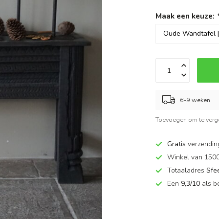
Maak een keuze:
6-9 weken
Toevoegen om te verge
Gratis
verzendin
Winkel van 150
Totaaladres
Sfe
Een
9,3/10
als b