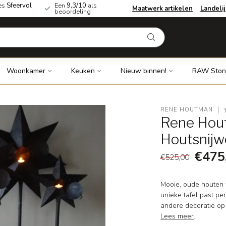
es
Sfeervol
Een
9,3/10
als
Maatwerk artikelen
Landeli
beoordeling
Woonkamer
Keuken
Nieuw binnen!
RAW Ston
RENE HOUTMAN
Rene Hou
Houtsnijw
€475
€525,00
Mooie, oude houten w
unieke tafel past per
andere decoratie op 
Lees meer
.