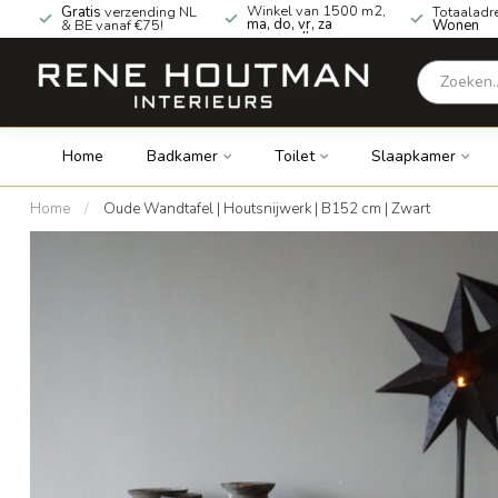
Winkel van 1500 m2,
Gratis
verzending NL
Totaaladr
ma, do, vr, za
& BE vanaf €75!
Wonen
geopend!
Home
Badkamer
Toilet
Slaapkamer
Home
/
Oude Wandtafel | Houtsnijwerk | B152 cm | Zwart