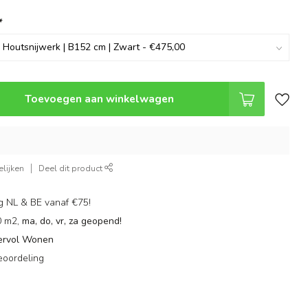
*
Toevoegen aan winkelwagen
lijken
Deel dit product
g NL & BE vanaf €75!
0 m2,
ma, do, vr, za geopend!
ervol Wonen
eoordeling