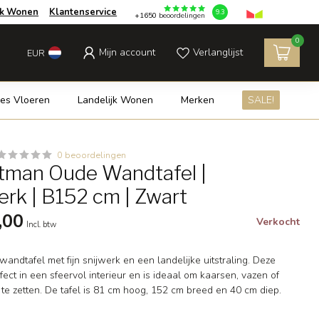
jk Wonen
Klantenservice
9.3
+1650
beoordelingen
0
Mijn account
Verlanglijst
EUR
es Vloeren
Landelijk Wonen
Merken
SALE!
0 beoordelingen
tman Oude Wandtafel |
erk | B152 cm | Zwart
,00
Verkocht
Incl. btw
andtafel met fijn snijwerk en een landelijke uitstraling. Deze
fect in een sfeervol interieur en is ideaal om kaarsen, vazen of
te zetten. De tafel is 81 cm hoog, 152 cm breed en 40 cm diep.