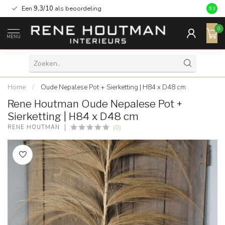
Een
9,3/10
als beoordeling
9.3
0
MENU
Home
/
Oude Nepalese Pot + Sierketting | H84 x D48 cm
Rene Houtman Oude Nepalese Pot +
Sierketting | H84 x D48 cm
(0)
RENE HOUTMAN