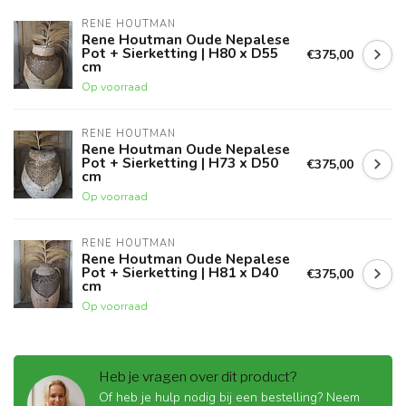
RENE HOUTMAN
Rene Houtman Oude Nepalese
Pot + Sierketting | H80 x D55
€375,00
cm
Op voorraad
RENE HOUTMAN
Rene Houtman Oude Nepalese
Pot + Sierketting | H73 x D50
€375,00
cm
Op voorraad
RENE HOUTMAN
Rene Houtman Oude Nepalese
Pot + Sierketting | H81 x D40
€375,00
cm
Op voorraad
Heb je vragen over dit product?
Of heb je hulp nodig bij een bestelling? Neem