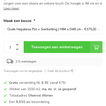
zorgen voor een stoere en sobere touch. De hoogte is 84 cm en d
Lees meer
.
Maak een keuze:
*
Toevoegen aan winkelwagen
2-5 werkdagen
Toevoegen om te vergelijken
Deel dit product
Gratis
verzending NL & BE vanaf €75!
Winkel van 1500 m2,
ma, do, vr, za geopend!
Totaaladres
Sfeervol Wonen
Een
9,3/10
als beoordeling