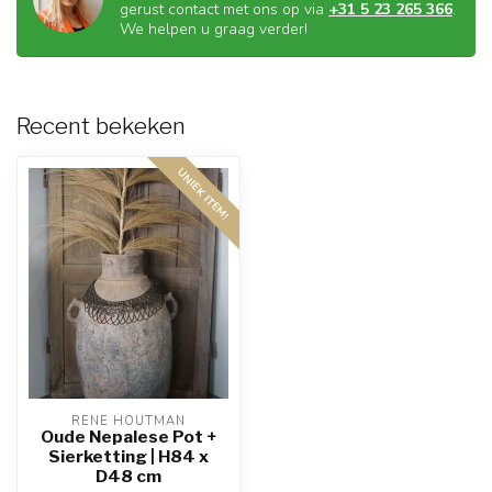
gerust contact met ons op via
+31 5 23 265 366
.
We helpen u graag verder!
Recent bekeken
UNIEK ITEM!
RENE HOUTMAN
Oude Nepalese Pot +
Sierketting | H84 x
D48 cm