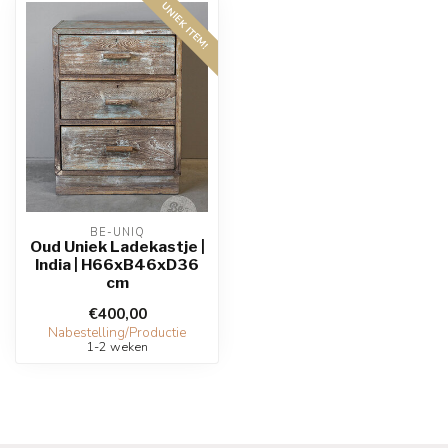
UNIEK ITEM!
BE-UNIQ
Oud Uniek Ladekastje |
India | H66xB46xD36
cm
€400,00
Nabestelling/Productie
1-2 weken