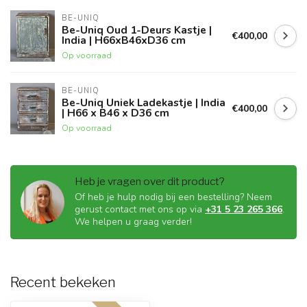
BE-UNIQ
Be-Uniq Oud 1-Deurs Kastje |
€400,00
India | H66xB46xD36 cm
Op voorraad
BE-UNIQ
Be-Uniq Uniek Ladekastje | India
€400,00
| H66 x B46 x D36 cm
Op voorraad
Heb je vragen over dit product?
Of heb je hulp nodig bij een bestelling? Neem
gerust contact met ons op via
+31 5 23 265 366
.
We helpen u graag verder!
Recent bekeken