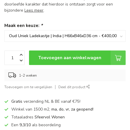
doorleefde karakter dat hierdoor is ontstaan zorgt voor een
bijzondere
Lees meer
.
Maak een keuze:
*
Toevoegen aan winkelwagen
1-2 weken
Toevoegen om te vergelijken
Deel dit product
Gratis
verzending NL & BE vanaf €75!
Winkel van 1500 m2,
ma, do, vr, za geopend!
Totaaladres
Sfeervol Wonen
Een
9,3/10
als beoordeling