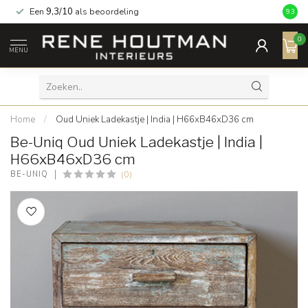
Een
9,3/10
als beoordeling
9.3
0
MENU
Home
/
Oud Uniek Ladekastje | India | H66xB46xD36 cm
Be-Uniq Oud Uniek Ladekastje | India |
H66xB46xD36 cm
(0)
BE-UNIQ