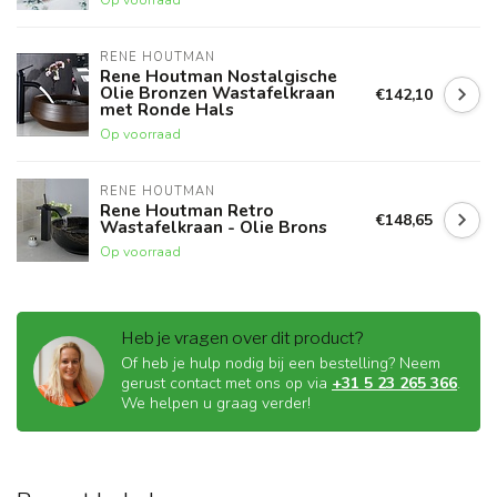
RENE HOUTMAN
Rene Houtman Nostalgische
Olie Bronzen Wastafelkraan
€142,10
met Ronde Hals
Op voorraad
RENE HOUTMAN
Rene Houtman Retro
€148,65
Wastafelkraan - Olie Brons
Op voorraad
Heb je vragen over dit product?
Of heb je hulp nodig bij een bestelling? Neem
gerust contact met ons op via
+31 5 23 265 366
.
We helpen u graag verder!