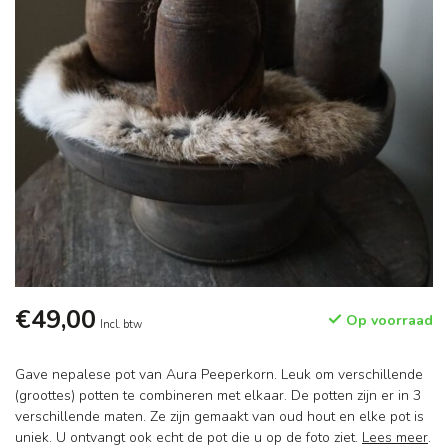
€49,00
Op voorraad
Incl. btw
Gave nepalese pot van Aura Peeperkorn. Leuk om verschillende
(groottes) potten te combineren met elkaar. De potten zijn er in 3
verschillende maten. Ze zijn gemaakt van oud hout en elke pot is
uniek. U ontvangt ook echt de pot die u op de foto ziet.
Lees meer
.