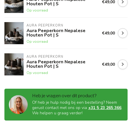
€49,00
Houten Pot | S
Op voorraad
AURA PEEPERKORN
Aura Peeperkorn Nepalese
€49,00
Houten Pot | S
Op voorraad
AURA PEEPERKORN
Aura Peeperkorn Nepalese
€49,00
Houten Pot | S
Op voorraad
Heb je vragen over dit product?
Of heb je hulp nodig bij een bestelling? Neem
gerust contact met ons op via
+31 5 23 265 366
.
We helpen u graag verder!