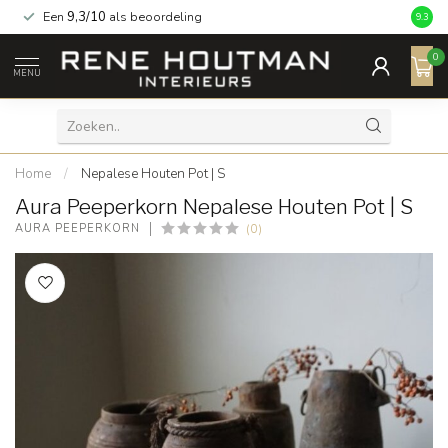
Een
9,3/10
als beoordeling
9.3
0
MENU
Home
/
Nepalese Houten Pot | S
Aura Peeperkorn Nepalese Houten Pot | S
(0)
AURA PEEPERKORN