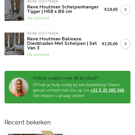
RENE HOUTMAN
Rene Houtman Schelpenhanger
€18,00
Tijger | H58 x B6 cm
Op voorraad
RENE HOUTMAN
Rene Houtman Balinese
Dienbladen Met Schelpen | Set
€125,00
Van 3
Op voorraad
Heb je vragen over dit product?
Of heb je hulp nodig bij een bestelling? Neem
gerust contact met ons op via
+31 5 23 265 366
.
We helpen u graag verder!
Recent bekeken