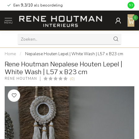
Een
9,3/10
als beoordeling
9.3
0
MENU
Home
/
Nepalese Houten Lepel | White Wash | L57 x B23 cm
Rene Houtman Nepalese Houten Lepel |
White Wash | L57 x B23 cm
(0)
RENE HOUTMAN