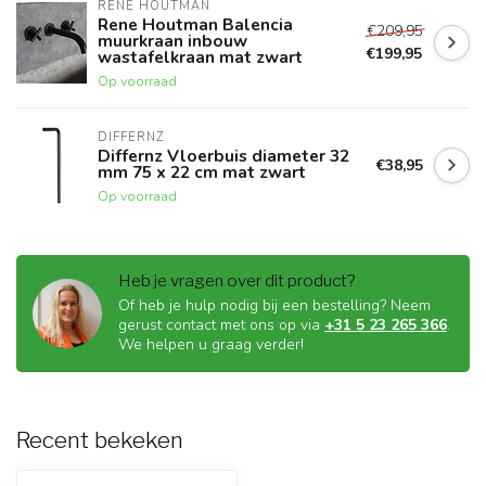
RENE HOUTMAN
Rene Houtman Balencia
€209,95
muurkraan inbouw
€199,95
wastafelkraan mat zwart
Op voorraad
DIFFERNZ
Differnz Vloerbuis diameter 32
€38,95
mm 75 x 22 cm mat zwart
Op voorraad
Heb je vragen over dit product?
Of heb je hulp nodig bij een bestelling? Neem
gerust contact met ons op via
+31 5 23 265 366
.
We helpen u graag verder!
Recent bekeken