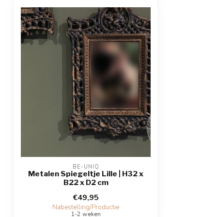
BE-UNIQ
Metalen Spiegeltje Lille | H32 x
B22 x D2 cm
€49,95
Nabestelling/Productie
1-2 weken