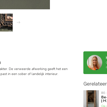
m
karakter. De verweerde afwerking geeft het een
ast in een sober of landelijk interieur.
Gerelatee
BE-
Be-
| 
Op 