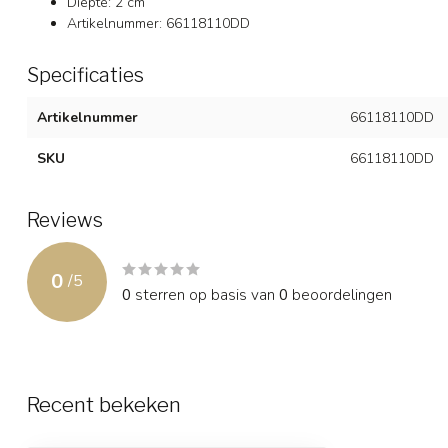
Diepte: 2 cm
Artikelnummer: 66118110DD
Specificaties
Artikelnummer
66118110DD
SKU
66118110DD
Reviews
0
/
5
0
sterren op basis van
0
beoordelingen
Recent bekeken