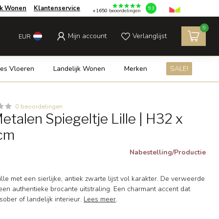
jk Wonen
Klantenservice
9.3
+1650
beoordelingen
0
Mijn account
Verlanglijst
EUR
es Vloeren
Landelijk Wonen
Merken
SALE!
0 beoordelingen
talen Spiegeltje Lille | H32 x
 cm
Nabestelling/Productie
lle met een sierlijke, antiek zwarte lijst vol karakter. De verweerde
een authentieke brocante uitstraling. Een charmant accent dat
sober of landelijk interieur.
Lees meer
.