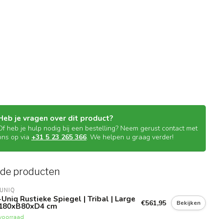
Heb je vragen over dit product?
Of heb je hulp nodig bij een bestelling? Neem gerust contact met
ons op via
+31 5 23 265 366
. We helpen u graag verder!
rde producten
UNIQ
Uniq Rustieke Spiegel | Tribal | Large
€561,95
Bekijken
H180xB80xD4 cm
voorraad