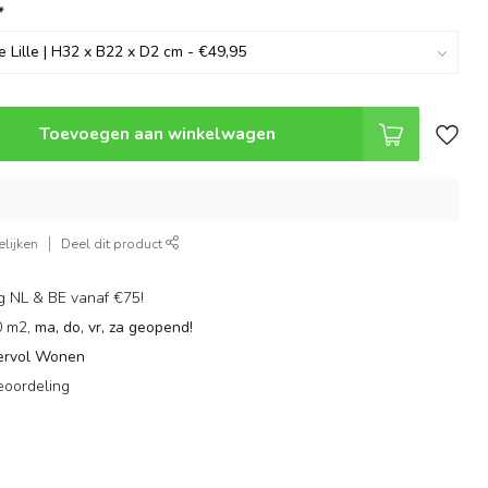
*
Toevoegen aan winkelwagen
lijken
Deel dit product
g NL & BE vanaf €75!
0 m2,
ma, do, vr, za geopend!
ervol Wonen
eoordeling