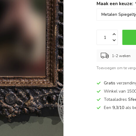
Maak een keuze:
1-2 weken
Toevoegen om te verge
Gratis
verzendin
Winkel van 150
Totaaladres
Sfe
Een
9,3/10
als b