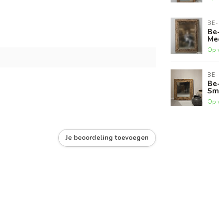
BE-
Be-
Me
Op 
BE-
Be-
Sm
Op 
Je beoordeling toevoegen