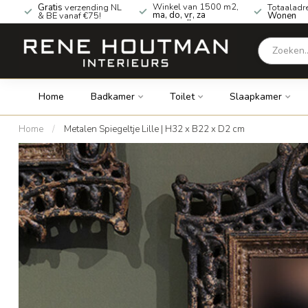
Winkel van 1500 m2,
Gratis
verzending NL
Totaaladr
ma, do, vr, za
& BE vanaf €75!
Wonen
geopend!
Home
Badkamer
Toilet
Slaapkamer
Home
/
Metalen Spiegeltje Lille | H32 x B22 x D2 cm