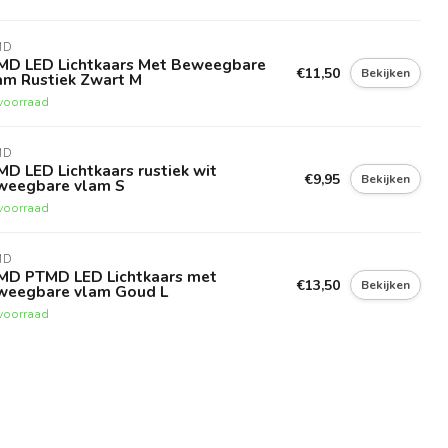
MD
MD LED Lichtkaars Met Beweegbare
€11,50
Bekijken
am Rustiek Zwart M
voorraad
MD
D LED Lichtkaars rustiek wit
€9,95
Bekijken
weegbare vlam S
voorraad
MD
MD PTMD LED Lichtkaars met
€13,50
Bekijken
weegbare vlam Goud L
voorraad