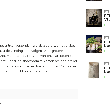
PT
PT
Vl
Op 
PT
PTM
be
et artikel verzonden wordt. Zodra we het artikel
t u de zending kunt volgen. Voor grotere
Op 
Chat met ons.
Let op:
Veel van onze artikelen kunt
Wenst u naar de showroom te komen om een artikel
PT
u niet langs komen en twijfelt u toch? Via de chat
PT
n het product kunnen laten zien.
be
Op 
4