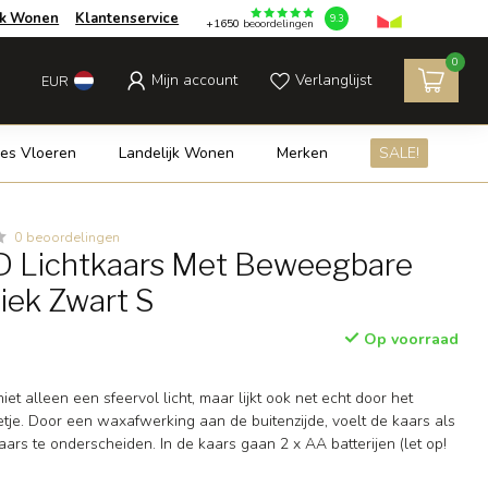
jk Wonen
Klantenservice
9.3
+1650
beoordelingen
0
Mijn account
Verlanglijst
EUR
es Vloeren
Landelijk Wonen
Merken
SALE!
0 beoordelingen
 Lichtkaars Met Beweegbare
iek Zwart S
Op voorraad
et alleen een sfeervol licht, maar lijkt ook net echt door het
e. Door een waxafwerking aan de buitenzijde, voelt de kaars als
aars te onderscheiden. In de kaars gaan 2 x AA batterijen (let op!