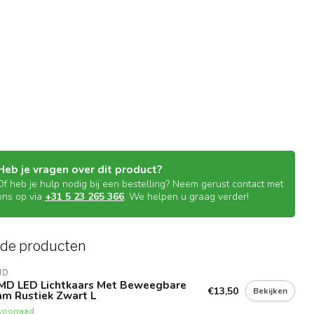
Heb je vragen over dit product?
Of heb je hulp nodig bij een bestelling? Neem gerust contact met
ons op via
+31 5 23 265 366
. We helpen u graag verder!
rde producten
MD
MD LED Lichtkaars Met Beweegbare
€13,50
Bekijken
am Rustiek Zwart L
voorraad