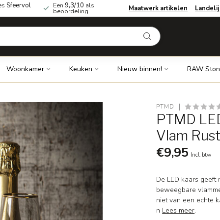
es
Sfeervol
Een
9,3/10
als
Maatwerk artikelen
Landeli
beoordeling
Woonkamer
Keuken
Nieuw binnen!
RAW Ston
PTMD
PTMD LED
Vlam Rust
€9,95
Incl. btw
De LED kaars geeft ni
beweegbare vlammetj
niet van een echte k
n
Lees meer
.