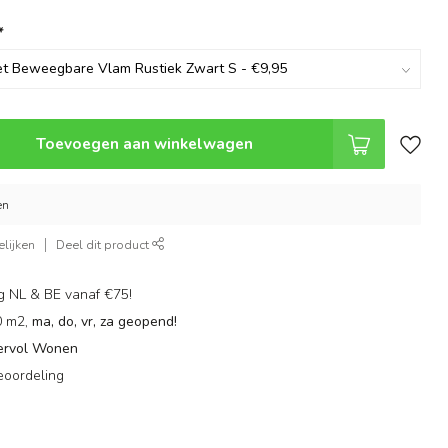
*
Toevoegen aan winkelwagen
en
lijken
Deel dit product
g NL & BE vanaf €75!
0 m2,
ma, do, vr, za geopend!
ervol Wonen
eoordeling