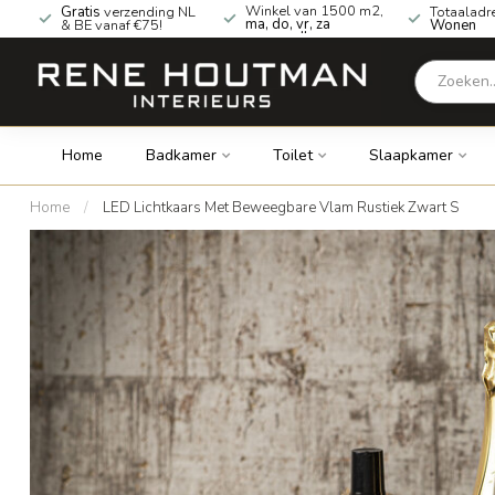
Winkel van 1500 m2,
Gratis
verzending NL
Totaaladr
ma, do, vr, za
& BE vanaf €75!
Wonen
geopend!
Home
Badkamer
Toilet
Slaapkamer
Home
/
LED Lichtkaars Met Beweegbare Vlam Rustiek Zwart S