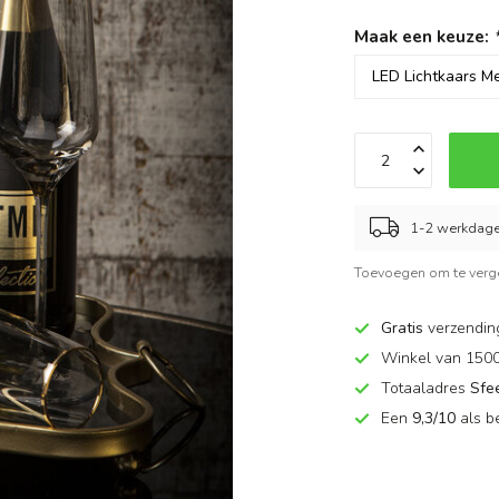
Maak een keuze:
1-2 werkdag
Toevoegen om te verge
Gratis
verzendin
Winkel van 150
Totaaladres
Sfe
Een
9,3/10
als b