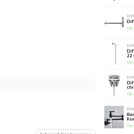
DIF
Dif
Op 
DIF
Dif
22
Op 
DIF
Dif
ch
Op 
RE
Re
Ko
Op 