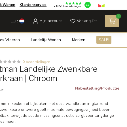
jk Wonen
Klantenservice
9.3
+1650
beoordelingen
0
Mijn account
Verlanglijst
EUR
es Vloeren
Landelijk Wonen
Merken
SALE!
0 beoordelingen
man Landelijke Zwenkbare
rkraan | Chroom
Nabestelling/Productie
btw
rme in keuken of bijkeuken met deze wandkraan in glanzend
-zwenkbare ontwerp geeft maximale bewegingsvrijheid boven
elbak, terwijl de solide messingconstructie zorgt voor langdurige
ees meer
.