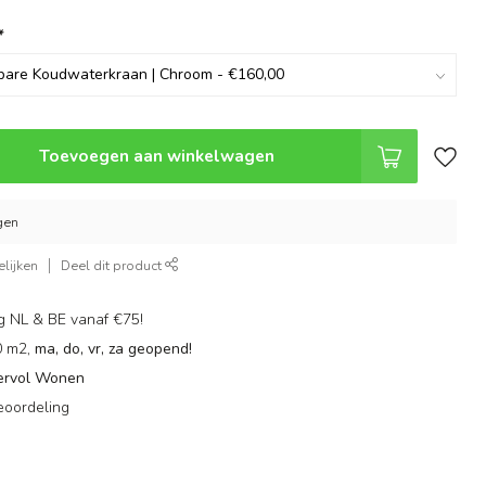
*
Toevoegen aan winkelwagen
gen
lijken
Deel dit product
g NL & BE vanaf €75!
0 m2,
ma, do, vr, za geopend!
ervol Wonen
eoordeling