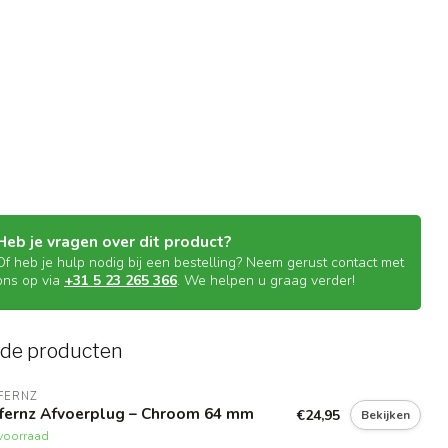
Heb je vragen over dit product?
Of heb je hulp nodig bij een bestelling? Neem gerust contact met
ons op via
+31 5 23 265 366
. We helpen u graag verder!
rde producten
FERNZ
ffernz Afvoerplug – Chroom 64 mm
€24,95
Bekijken
voorraad