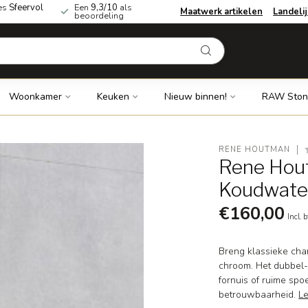
es
Sfeervol
Een
9,3/10
als
Maatwerk artikelen
Landeli
beoordeling
Woonkamer
Keuken
Nieuw binnen!
RAW Ston
RENE HOUTMAN
Rene Hout
Koudwate
€160,00
Incl. 
Breng klassieke cha
chroom. Het dubbel
fornuis of ruime spo
betrouwbaarheid.
L