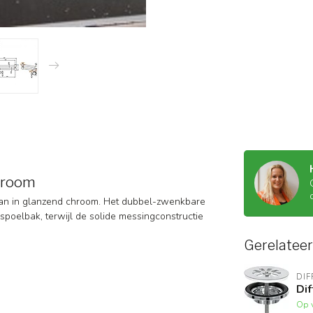
hroom
aan in glanzend chroom. Het dubbel-zwenkbare
poelbak, terwijl de solide messingconstructie
Gerelatee
DIF
Di
Op 