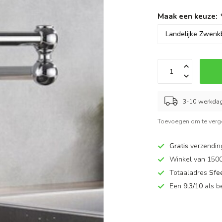
Maak een keuze:
3-10 werkda
Toevoegen om te verge
Gratis
verzendin
Winkel van 150
Totaaladres
Sfe
Een
9,3/10
als b