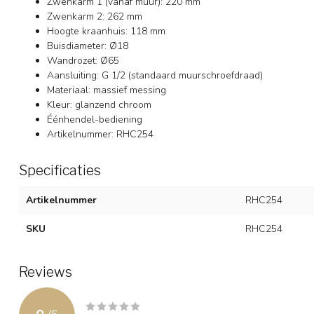
Zwenkarm 1 (vanaf muur): 220 mm
Zwenkarm 2: 262 mm
Hoogte kraanhuis: 118 mm
Buisdiameter: Ø18
Wandrozet: Ø65
Aansluiting: G 1/2 (standaard muur­schroefdraad)
Materiaal: massief messing
Kleur: glanzend chroom
Éénhendel-bediening
Artikelnummer: RHC254
Specificaties
Artikelnummer
RHC254
SKU
RHC254
Reviews