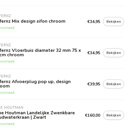
FERNZ
fernz Mix design sifon chroom
€34,95
Bekijken
voorraad
FERNZ
fernz Vloerbuis diameter 32 mm 75 x
€34,95
Bekijken
 cm chroom
voorraad
FERNZ
fernz Afvoerplug pop up, design
€39,95
Bekijken
room
voorraad
NE HOUTMAN
ne Houtman Landelijke Zwenkbare
€160,00
Bekijken
udwaterkraan | Zwart
voorraad