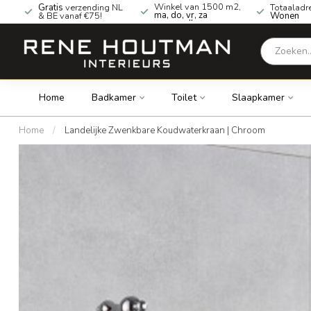
Winkel van 1500 m2,
Gratis
verzending NL
Totaaladr
ma, do, vr, za
& BE vanaf €75!
Wonen
geopend!
Home
Badkamer
Toilet
Slaapkamer
Home
/
Landelijke Zwenkbare Koudwaterkraan | Chroom