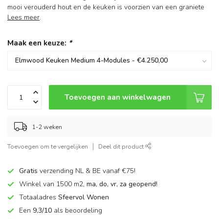
mooi verouderd hout en de keuken is voorzien van een graniete
Lees meer
.
Maak een keuze:
*
Toevoegen aan winkelwagen
1-2 weken
Toevoegen om te vergelijken
Deel dit product
Gratis
verzending NL & BE vanaf €75!
Winkel van 1500 m2,
ma, do, vr, za geopend!
Totaaladres
Sfeervol Wonen
Een
9,3/10
als beoordeling