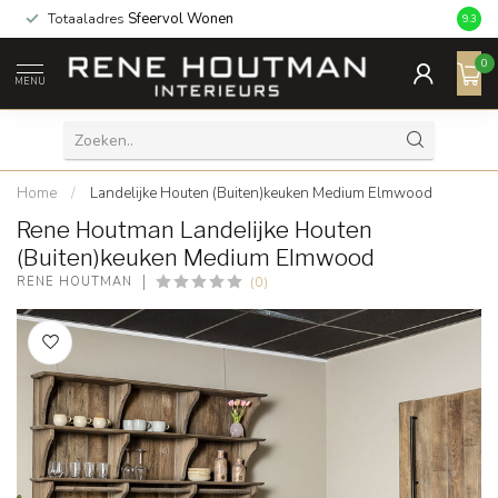
Een
9,3/10
als beoordeling
9.3
0
MENU
Home
/
Landelijke Houten (Buiten)keuken Medium Elmwood
Rene Houtman Landelijke Houten
(Buiten)keuken Medium Elmwood
(0)
RENE HOUTMAN