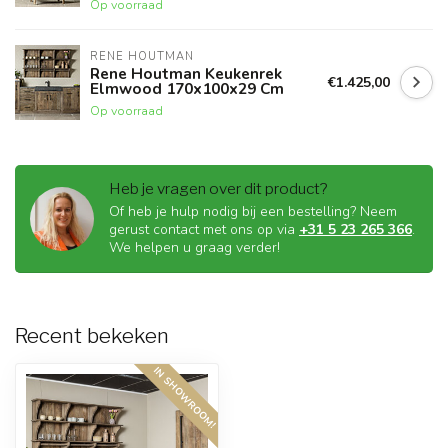
Op voorraad
RENE HOUTMAN
Rene Houtman Keukenrek
€1.425,00
Elmwood 170x100x29 Cm
Op voorraad
Heb je vragen over dit product?
Of heb je hulp nodig bij een bestelling? Neem
gerust contact met ons op via
+31 5 23 265 366
.
We helpen u graag verder!
Recent bekeken
IN SHOWROOM!