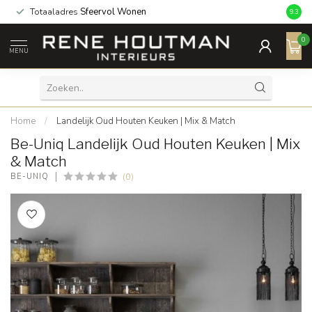
 Wonen
Een
9,3/10
als beoordeling
9.3
0
MENU
Home
/
Landelijk Oud Houten Keuken | Mix & Match
Be-Uniq Landelijk Oud Houten Keuken | Mix
& Match
(0)
BE-UNIQ