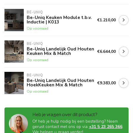
BE-UNIQ
Be-Uniq Keuken Module t.b.v.
€1.210,00
Inductie | K013
Op voorraad
BE-UNIQ
Be-Uniq Landelijk Oud Houten
€6.644,00
Keuken Mix & Match
Op voorraad
BE-UNIQ
Be-Uniq Landelijk Oud Houten
€9.383,00
HoekKeuken Mix & Match
Op voorraad
Heb je vragen over dit product?
Of heb je hulp nodig bij een bestelling? Neem
gerust contact met ons op via
+31 5 23 265 366
.
We helpen u graag verder!