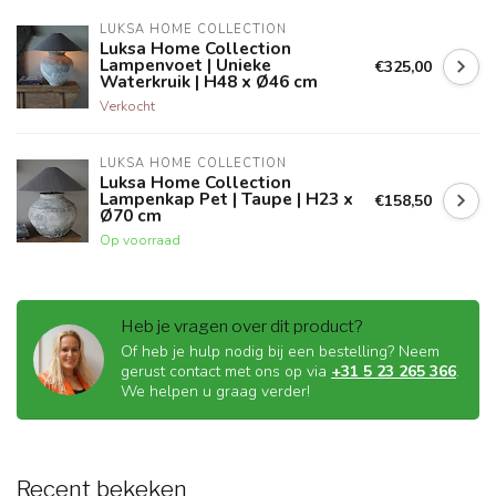
LUKSA HOME COLLECTION
Luksa Home Collection
Lampenvoet | Unieke
€325,00
Waterkruik | H48 x Ø46 cm
Verkocht
LUKSA HOME COLLECTION
Luksa Home Collection
Lampenkap Pet | Taupe | H23 x
€158,50
Ø70 cm
Op voorraad
Heb je vragen over dit product?
Of heb je hulp nodig bij een bestelling? Neem
gerust contact met ons op via
+31 5 23 265 366
.
We helpen u graag verder!
Recent bekeken