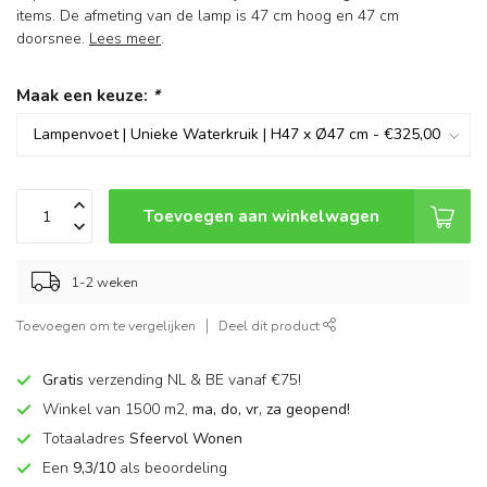
items. De afmeting van de lamp is 47 cm hoog en 47 cm
doorsnee.
Lees meer
.
Maak een keuze:
*
Toevoegen aan winkelwagen
1-2 weken
Toevoegen om te vergelijken
Deel dit product
Gratis
verzending NL & BE vanaf €75!
Winkel van 1500 m2,
ma, do, vr, za geopend!
Totaaladres
Sfeervol Wonen
Een
9,3/10
als beoordeling