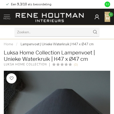
Een
9,3/10
als beoordeling
9.3
0
MENU
Home
/
Lampenvoet | Unieke Waterkruik | H47 x Ø47 cm
Luksa Home Collection Lampenvoet |
Unieke Waterkruik | H47 x Ø47 cm
(0)
LUKSA HOME COLLECTION