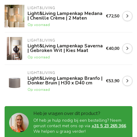
LIGHT&LIVING
Light&Living Lampenkap Medana
€72,50
| Chenille Crème | 2 Maten
Op voorraad
LIGHT&LIVING
Light&Living Lampenkap Saverna
€40,00
| Gebroken Wit | Kies Maat
Op voorraad
LIGHT&LIVING
Light&Living Lampenkap Branfo |
€53,90
Donker Bruin | H30 x D40 cm
Op voorraad
Heb je vragen over dit product?
Of heb je hulp nodig bij een bestelling? Neem
gerust contact met ons op via
+31 5 23 265 366
.
We helpen u graag verder!