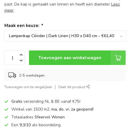
past. De kap is gemaakt van linnen en heeft een diameter
Lees
meer
.
Maak een keuze:
*
Toevoegen aan winkelwagen
2-5 werkdagen
Toevoegen om te vergelijken
Deel dit product
Gratis
verzending NL & BE vanaf €75!
Winkel van 1500 m2,
ma, do, vr, za geopend!
Totaaladres
Sfeervol Wonen
Een
9,3/10
als beoordeling