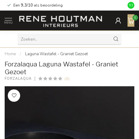
Een
9,3/10
als beoordeling
9.3
0
MENU
Home
/
Laguna Wastafel - Graniet Gezoet
Forzalaqua Laguna Wastafel - Graniet
Gezoet
(0)
FORZALAQUA