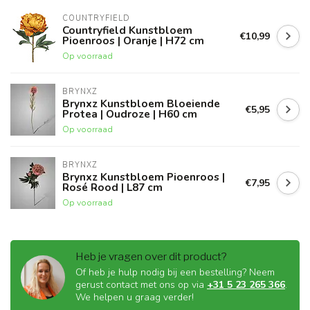
COUNTRYFIELD
Countryfield Kunstbloem
€10,99
Pioenroos | Oranje | H72 cm
Op voorraad
BRYNXZ
Brynxz Kunstbloem Bloeiende
€5,95
Protea | Oudroze | H60 cm
Op voorraad
BRYNXZ
Brynxz Kunstbloem Pioenroos |
€7,95
Rosé Rood | L87 cm
Op voorraad
Heb je vragen over dit product?
Of heb je hulp nodig bij een bestelling? Neem
gerust contact met ons op via
+31 5 23 265 366
.
We helpen u graag verder!