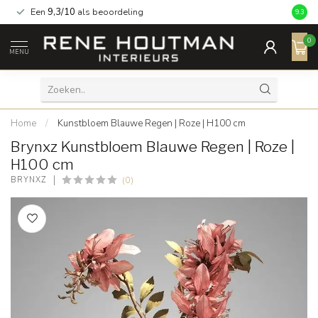
Een
9,3/10
als beoordeling
9.3
0
MENU
Home
/
Kunstbloem Blauwe Regen | Roze | H100 cm
Brynxz Kunstbloem Blauwe Regen | Roze |
H100 cm
(0)
BRYNXZ