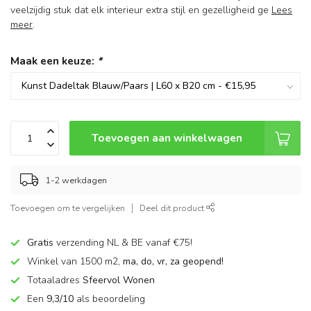
veelzijdig stuk dat elk interieur extra stijl en gezelligheid ge
Lees
meer
.
Maak een keuze:
*
Toevoegen aan winkelwagen
1-2 werkdagen
Toevoegen om te vergelijken
Deel dit product
Gratis
verzending NL & BE vanaf €75!
Winkel van 1500 m2,
ma, do, vr, za geopend!
Totaaladres
Sfeervol Wonen
Een
9,3/10
als beoordeling