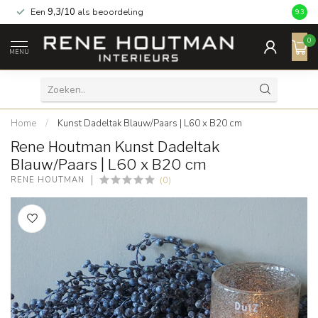
Een
9,3/10
als beoordeling
9.3
0
MENU
Home
/
Kunst Dadeltak Blauw/Paars | L60 x B20 cm
Rene Houtman Kunst Dadeltak
Blauw/Paars | L60 x B20 cm
(0)
RENE HOUTMAN