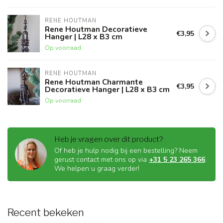
RENE HOUTMAN
Rene Houtman Decoratieve
€3,95
Hanger | L28 x B3 cm
Op voorraad
RENE HOUTMAN
Rene Houtman Charmante
€3,95
Decoratieve Hanger | L28 x B3 cm
Op voorraad
Heb je vragen over dit product?
Of heb je hulp nodig bij een bestelling? Neem
gerust contact met ons op via
+31 5 23 265 366
.
We helpen u graag verder!
Recent bekeken