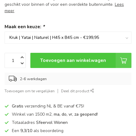
geschikt voor binnen of voor een overdekte buitenruimte.
Lees
meer
.
Maak een keuze:
*
Toevoegen aan winkelwagen
2-6 werkdagen
Toevoegen om te vergelijken
Deel dit product
Gratis
verzending NL & BE vanaf €75!
Winkel van 1500 m2,
ma, do, vr, za geopend!
Totaaladres
Sfeervol Wonen
Een
9,3/10
als beoordeling