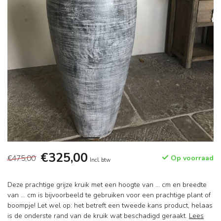
€325,00
€475,00
Op voorraad
Incl. btw
Deze prachtige grijze kruik met een hoogte van ... cm en breedte
van ... cm is bijvoorbeeld te gebruiken voor een prachtige plant of
boompje! Let wel op: het betreft een tweede kans product, helaas
is de onderste rand van de kruik wat beschadigd geraakt.
Lees