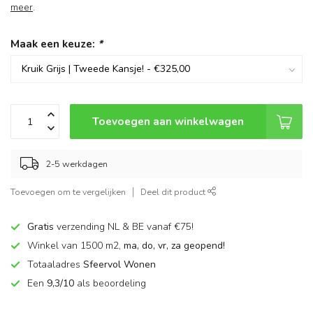
meer
.
Maak een keuze:
*
Toevoegen aan winkelwagen
2-5 werkdagen
Toevoegen om te vergelijken
Deel dit product
Gratis
verzending NL & BE vanaf €75!
Winkel van 1500 m2,
ma, do, vr, za geopend!
Totaaladres
Sfeervol Wonen
Een
9,3/10
als beoordeling