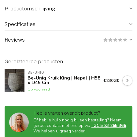
Productomschrijving
Specificaties
Reviews
Gerelateerde producten
BE-UNIQ
Be-Uniq Kruik King | Nepal | H58
€230,30
x D45 Cm
Op voorraad
Heb je vragen over dit product?
Of heb je hulp nodig bij een bestelling? Neem
gerust contact met ons op via
+31 5 23 265 366
.
We helpen u graag verder!