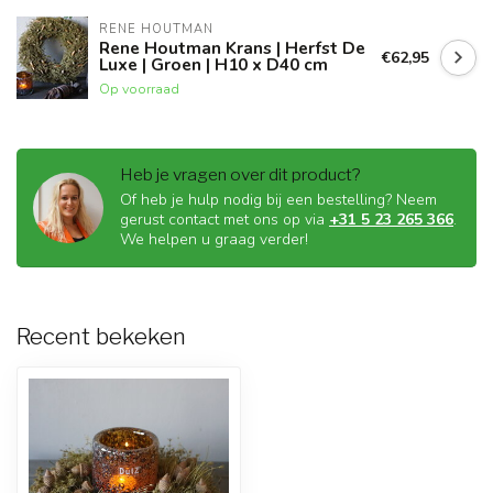
RENE HOUTMAN
Rene Houtman Krans | Herfst De
€62,95
Luxe | Groen | H10 x D40 cm
Op voorraad
Heb je vragen over dit product?
Of heb je hulp nodig bij een bestelling? Neem
gerust contact met ons op via
+31 5 23 265 366
.
We helpen u graag verder!
Recent bekeken