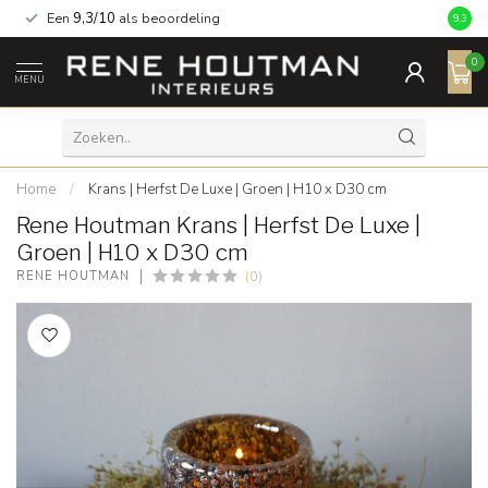
Een
9,3/10
als beoordeling
9.3
0
MENU
Home
/
Krans | Herfst De Luxe | Groen | H10 x D30 cm
Rene Houtman Krans | Herfst De Luxe |
Groen | H10 x D30 cm
(0)
RENE HOUTMAN