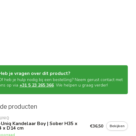
Heb je vragen over dit product?
Of heb je hulp nodig bij een bestelling? Neem gerust contact met
ons op via
+31 5 23 265 366
. We helpen u graag verder!
rde producten
UNIQ
Uniq Kandelaar Boy | Sober H35 x
€36,50
Bekijken
4 x D14 cm
voorraad