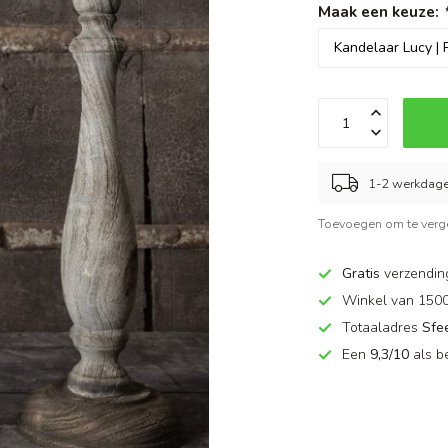
Maak een keuze:
1-2 werkdag
Toevoegen om te verge
Gratis
verzendin
Winkel van 150
Totaaladres
Sfe
Een
9,3/10
als b