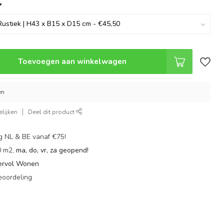
*
Toevoegen aan winkelwagen
en
lijken
Deel dit product
g NL & BE vanaf €75!
0 m2,
ma, do, vr, za geopend!
ervol Wonen
eoordeling