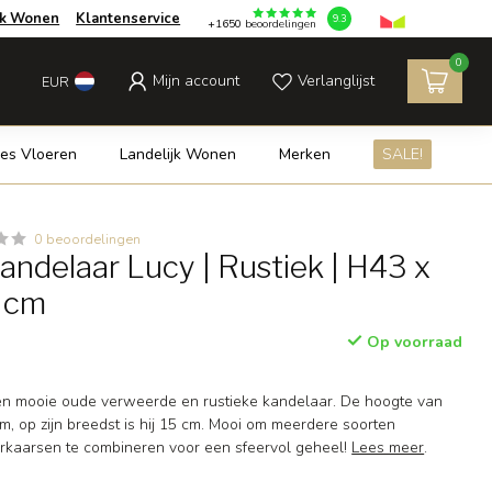
jk Wonen
Klantenservice
9.3
+1650
beoordelingen
0
Mijn account
Verlanglijst
EUR
es Vloeren
Landelijk Wonen
Merken
SALE!
0 beoordelingen
andelaar Lucy | Rustiek | H43 x
 cm
Op voorraad
en mooie oude verweerde en rustieke kandelaar. De hoogte van
m, op zijn breedst is hij 15 cm. Mooi om meerdere soorten
rkaarsen te combineren voor een sfeervol geheel!
Lees meer
.