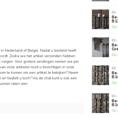
BE-
Be-
B1
Op 
BE-
Be-
Gre
 in Nederland of België. Nadat u besteld heeft
Op 
wordt. Zodra we het artikel verzonden hebben
nt volgen. Voor grotere zendingen nemen we per
van onze artikelen kunt u bezichtigen in onze
BE-
Be-
oom te komen om een artikel te bekijken? Neem
B1
en twijfelt u toch? Via de chat kunt u ook een
Op 
unnen laten zien.
BE-
Be-
B1
Op 