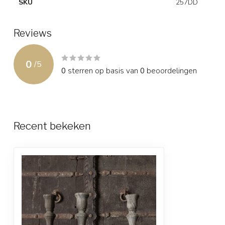
SKU
257DD
Reviews
0
/
5
0
sterren op basis van
0
beoordelingen
Recent bekeken