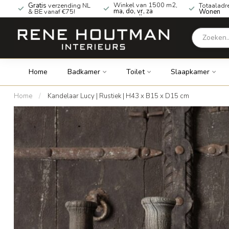
Winkel van 1500 m2,
Gratis
verzending NL
Totaaladr
ma, do, vr, za
& BE vanaf €75!
Wonen
geopend!
Home
Badkamer
Toilet
Slaapkamer
Home
/
Kandelaar Lucy | Rustiek | H43 x B15 x D15 cm