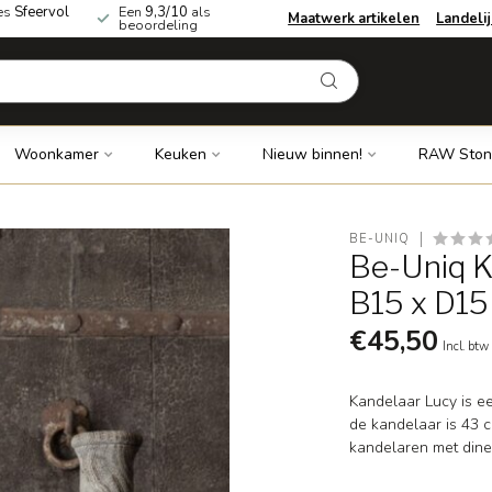
es
Sfeervol
Een
9,3/10
als
Maatwerk artikelen
Landeli
beoordeling
Woonkamer
Keuken
Nieuw binnen!
RAW Ston
BE-UNIQ
Be-Uniq K
B15 x D15
€45,50
Incl. btw
Kandelaar Lucy is e
de kandelaar is 43 c
kandelaren met dine