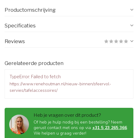
Productomschrijving
Specificaties
Reviews
Gerelateerde producten
TypeError: Failed to fetch
https://www.renehoutman.nl/nieuw-binnen/sfeervol-
servies/tafelaccessoires/
Heb je vragen over dit product?
Of heb je hulp nodig bij een bestelling? Neem
gerust contact met ons op via
+31 5 23 265 366
.
We helpen u graag verder!